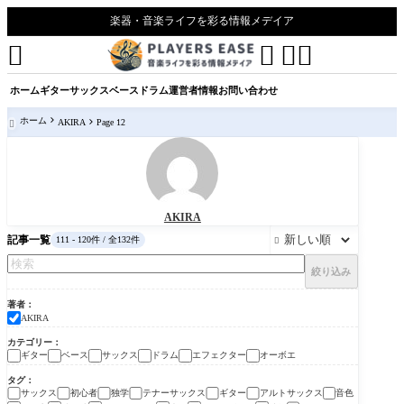
楽器・音楽ライフを彩る情報メデイア




ホーム
ギター
サックス
ベース
ドラム
運営者情報
お問い合わせ
ホーム
AKIRA
Page 12

AKIRA
記事一覧
111 - 120件 / 全132件

絞り込み
著者
AKIRA
カテゴリー
ギター
ベース
サックス
ドラム
エフェクター
オーボエ
タグ
サックス
初心者
独学
テナーサックス
ギター
アルトサックス
音色