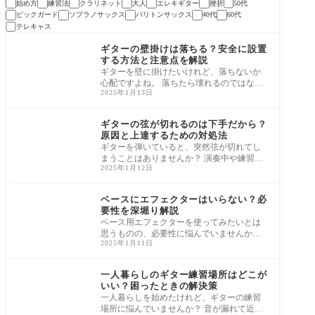
始め方
練習法
クラリネット
大人
エレキギター
挫折
50代
ピックガード
ソプラノサックス
バリトンサックス
40代
60代
テレキャス
ギター
ギターの壁掛けは落ちる？安全に設置
する方法と注意点を解説
ギターを壁に掛けたいけれど、落ちないか
心配ですよね。 落ちたら壊れるのではない
2025年1月13日
かと心配して、壁掛けを躊躇する人も多い
と思
ギター
ギターの弦が切れるのは下手だから？
原因と上達するための対処法
ギターを弾いていると、突然弦が切れてし
まうことはありませんか？ 演奏中や練習中
2025年1月12日
に切れると、怖いしモチベーションも下が
って
エフェクター
ベースにエフェクターはいらない？必
要性を深堀り解説
ベース用エフェクターを使ってみたいとは
思うものの、必要性に悩んでいませんか？
2025年1月11日
エフェクターを使えば音をカスタマイズで
きま
ギター
一人暮らしのギター練習場所はどこが
いい？困ったときの解決策
一人暮らしを始めたけれど、ギターの練習
場所に悩んでいませんか？ 音が漏れて近所