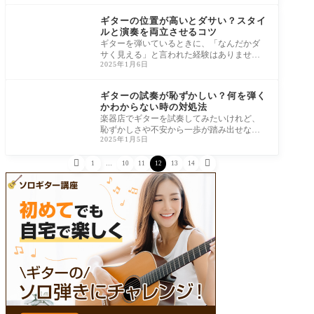
たば
ギター
ギターの位置が高いとダサい？スタイ
ルと演奏を両立させるコツ
ギターを弾いているときに、「なんだかダ
サく見える」と言われた経験はありません
2025年1月6日
か？ 特にギターの位置が高いと、思いもよ
らな
ギター
ギターの試奏が恥ずかしい？何を弾く
かわからない時の対処法
楽器店でギターを試奏してみたいけれど、
恥ずかしさや不安から一歩が踏み出せない
2025年1月5日
と感じていませんか？ 自分の演奏に自信が
持て


1
…
10
11
12
13
14