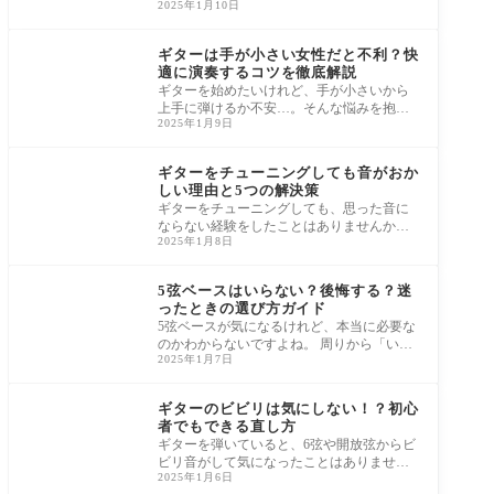
2025年1月10日
迷惑にならないか心配で、思い切り弾けな
い日
ギター
ギターは手が小さい女性だと不利？快
適に演奏するコツを徹底解説
ギターを始めたいけれど、手が小さいから
上手に弾けるか不安…。そんな悩みを抱え
2025年1月9日
ていませんか？ 特に手が小さい女性にとっ
て、
ギター
ギターをチューニングしても音がおか
しい理由と5つの解決策
ギターをチューニングしても、思った音に
ならない経験をしたことはありませんか？
2025年1月8日
音が思い通りにならないと、練習の楽しさ
も半
ベース
5弦ベースはいらない？後悔する？迷
ったときの選び方ガイド
5弦ベースが気になるけれど、本当に必要な
のかわからないですよね。 周りから「いら
2025年1月7日
ない」と言われると、せっかくの興味が萎
んで
ギター
ギターのビビリは気にしない！？初心
者でもできる直し方
ギターを弾いていると、6弦や開放弦からビ
ビリ音がして気になったことはありません
2025年1月6日
か？ 特に初心者や、新しいギターを購入し