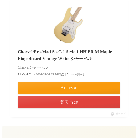
Pro-Mod SAN DIMAS STYLE
Guthrie Govan Signature Flame Maple
Jake E Lee Signature Pro-Mod So-Cal Style
1
Charvel/Pro-Mod So-Cal Style 1 HH FR M Maple
シャーベルの中古を買う際のポイント
Fingerboard Vintage White シャーベル
ネックの状態を確認
Charvelシャーベル
¥129,474
フレットの状態をチェック
（2026/08/06 22:56時点 | Amazon調べ）
ボディやネックの傷・凹み
Amazon
電子系統の動作確認
楽天市場
ギターの年式・モデルを確認
ポチップ
シャーベルのギターは安い？高い？
80年代のシャーベルギターは出来が良い？