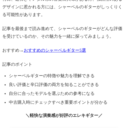
シャーベルギターは日本製？
デザインに惹かれる方には、シャーベルのギターがしっくりく
シャーベルギターを使用するアーティストは？
る可能性があります。
シャーベルとジャクソンの違いは？
記事を最後まで読み進めて、シャーベルのギターがどんな評価
を受けているのか、その魅力を一緒に探ってみましょう。
シャーベルギターの評判と選び方
シャーベルのギターが向いている人
おすすめ→
おすすめのシャーベルギター5選
速弾きがしたい人
ハードロックやメタルが好きな人
記事のポイント
個性的なデザインを求める人
シャーベルギターの特徴や魅力を理解できる
良い評価と辛口評価の両方を知ることができる
トレモロアクションを多用する人
自分に合ったモデルを選ぶための参考になる
プレイアビリティにこだわる人
中古購入時にチェックすべき重要ポイントが分かる
おすすめのシャーベルギター5選
Dinky DK24 HH 2PT CM GLOSS BLACK
＼軽快な演奏感が好評のエレキギター／
Pro-Mod DK24 HH 2PT CM