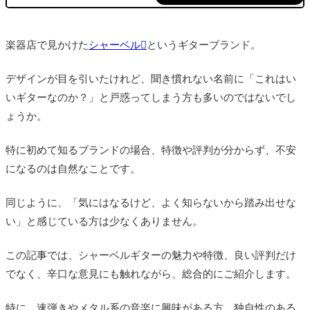
シャーベルギターの良い評価
弾きやすさと演奏性
楽器店で見かけた
シャーベル
というギターブランド。
多彩で高品質なサウンド
デザインが目を引いたけれど、聞き慣れない名前に「これはい
信頼性の高い作り
いギターなのか？」と戸惑ってしまう方も多いのではないでし
個性的なデザイン
ょうか。
手に取りやすい価格帯
特に初めて知るブランドの場合、特徴や評判が分からず、不安
シャーベルギターの辛口評価
になるのは自然なことです。
ネックが太くて弾きづらい
同じように、「気にはなるけど、よく知らないから踏み出せな
ピックアップに対する不満
い」と感じている方は少なくありません。
廉価モデルの作りにムラがある
この記事では、シャーベルギターの魅力や特徴、良い評判だけ
ギター本体の重量が重い
でなく、辛口な意見にも触れながら、総合的にご紹介します。
トレモロが不安定
特に、速弾きやメタル系の音楽に興味がある方、独自性のある