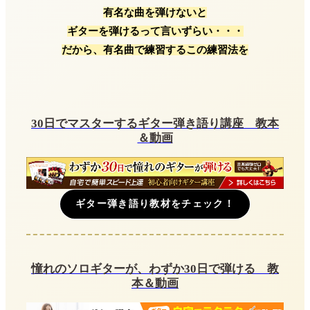
有名な曲を弾けないと
シャーベルギターの試奏体験談
ギターを弾けるって言いずらい・・・
シャーベルギターの評判を総括
だから、有名曲で練習するこの練習法を
30日でマスターするギター弾き語り講座 教本
＆動画
ギター弾き語り教材をチェック！
憧れのソロギターが、わずか30日で弾ける 教
本＆動画