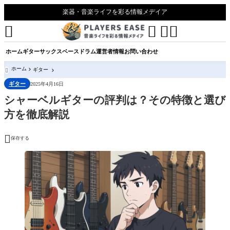
楽器・音楽ライフを彩る情報メデイア




ホーム
ギター
サックス
ベース
ドラム
運営者情報
お問い合わせ
ホーム
ギター

ギター
2025年4月16日
シャーベルギターの評判は？その特徴と選び
方を徹底解説

保存する