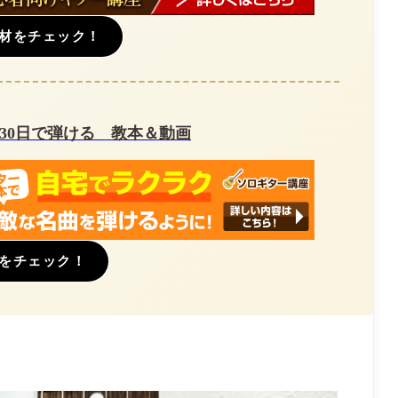
材をチェック！
30日で弾ける 教本＆動画
をチェック！