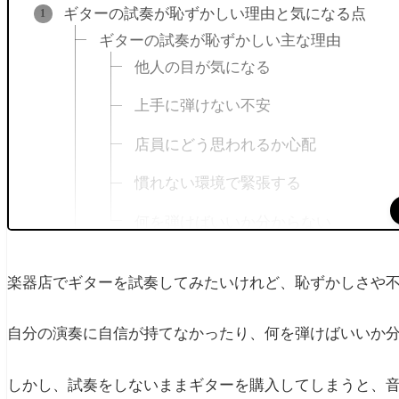
ギターの試奏が恥ずかしい理由と気になる点
ギターの試奏が恥ずかしい主な理由
他人の目が気になる
上手に弾けない不安
店員にどう思われるか心配
慣れない環境で緊張する
何を弾けばいいか分からない
ギター初心者の試奏あるある5選
楽器店でギターを試奏してみたいけれど、恥ずかしさや
音がうまく出ない
緊張して指が固くなる
自分の演奏に自信が持てなかったり、何を弾けばいいか
適当に弾いて音を外す
しかし、試奏をしないままギターを購入してしまうと、