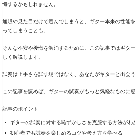
試奏時間が長くなる
悔するかもしれません。
同じフレーズばかり弾く
通販や見た目だけで選んでしまうと、ギター本来の性能
ギターを試奏せずに買うとどうなる？
ってしまうことも。
楽器屋で買わないのに試奏するのは駄目？
そんな不安や後悔を解消するために、この記事ではギタ
アコギの試奏でカポをつけてもいい？
しく解説します。
ギターの試奏が恥ずかしいを克服する方法
試奏は上手さを試す場ではなく、あなたがギターと出会
ギター初心者が試奏する際の考え方
上手に弾かなくてもいい
この記事を読めば、ギターの試奏がもっと気軽なものに
自分の世界に入らない
記事のポイント
完璧を求めすぎない
ギターの試奏に対する恥ずかしさを克服する方法がわ
焦って決めようとしない
初心者でも試奏を楽しめるコツや考え方を学べる