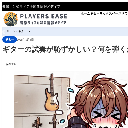
楽器・音楽ライフを彩る情報メデイア
ホーム
ギター
サックス
ベース
ドラ
ホーム
ギター

ギター
2025年1月5日
ギターの試奏が恥ずかしい？何を弾く

保存する