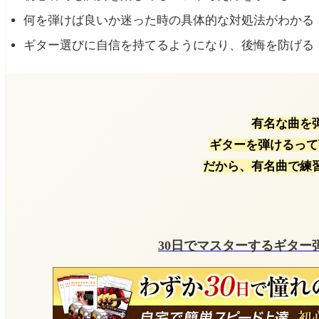
気になる点は相談する
何を弾けば良いか迷った時の具体的な対処法がわかる
何を弾くかわからない時の対処法
ギター選びに自信を持てるようになり、後悔を防げる
簡単なコードを弾く
好きな曲のフレーズを弾く
リズムを感じながら弾く
有名な曲を
ギターを弾けるって
一弦ずつ鳴らしてみる
だから、有名曲で練
店員にアドバイスを求める
弾かない方がいい試奏フレーズ
スモーク・オン・ザ・ウォーター
30日でマスターするギター
天国への階段
紅（X JAPAN）