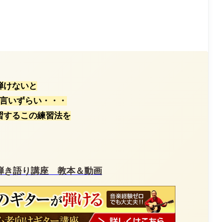
弾けないと
言いずらい・・・
習するこの練習法を
弾き語り講座 教本＆動画