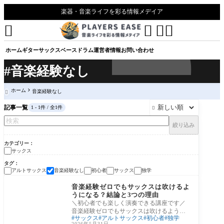
楽器・音楽ライフを彩る情報メデイア




ホーム
ギター
サックス
ベース
ドラム
運営者情報
お問い合わせ
#音楽経験なし
ホーム
音楽経験なし

記事一覧
1 - 1件 / 全1件

絞り込み
カテゴリー
サックス
タグ
アルトサックス
音楽経験なし
初心者
サックス
独学
サックス
音楽経験ゼロでもサックスは吹けるよ
うになる？結論と3つの理由
＼初心者でも楽しく演奏できる講座です／
音楽経験ゼロでもサックスは吹けるように
サックス
アルトサックス
初心者
独学
なるのか 「ピアノもギターも触ったことが
2026年5月31日