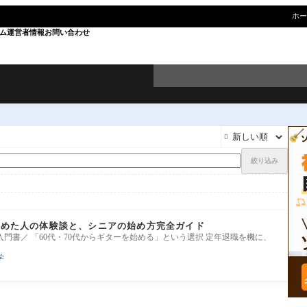
ホー
ム
運営者情報
お問い合わせ

絞り込み
を始めた人の体験談と、シニアの始め方完全ガイド
門書／ 「60代・70代からギターを始める」という選択 定年退職を機に、
学