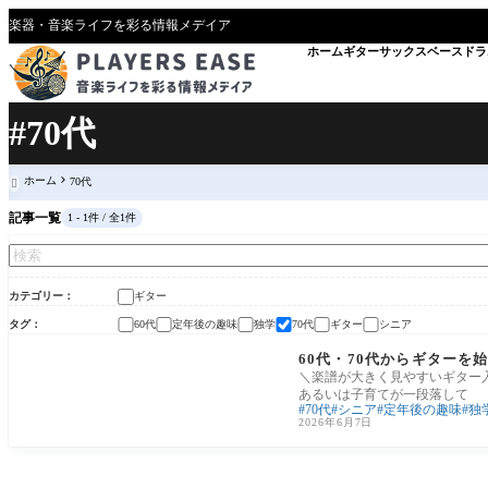
楽器・音楽ライフを彩る情報メデイア
ホーム
ギター
サックス
ベース
ドラ
#70代
ホーム
70代

記事一覧
1 - 1件 / 全1件
カテゴリー
ギター
タグ
60代
定年後の趣味
独学
70代
ギター
シニア
ギター
60代・70代からギター
＼楽譜が大きく見やすいギター入
あるいは子育てが一段落して
70代
シニア
定年後の趣味
独
2026年6月7日