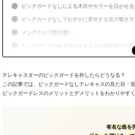
ピックガードなしによる木目やカラーを活かせる
ピックガードなしでわずかに変化する音の響き方
メンテナンス性の違い
ピックガードのあるテレキャスとの演奏面での違
ピックガードなしのテレキャスのメリット・デメ
ピックガードなしのテレキャスターおすすめモデ
テレキャスターのピックガードを外したらどうなる？
Fender Custom Shop 2021 Vintage Custom
この記事では、ピックガードなしテレキャスの見た目・
ピックガードレスのメリットとデメリットをわかりやす
Fender（フェンダー）Special Edition Custom Tel
Fender USA American Acoustasonic Telecaster
DIYカスタム
有名な曲を
ピックガードなしテレキャスは個性派におすすめ