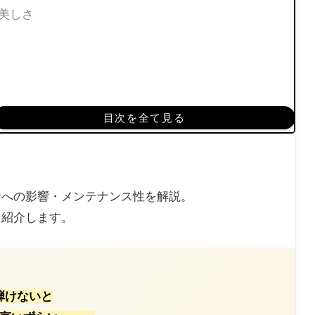
美しさ
い
目次を全て見る
リットまとめ
ル・カスタム例
 '68 ありがとう NOS Pink Paisley仕様
音への影響・メンテナンス性を解説。
く紹介します。
ecaster FMT HH Crimson Red Transparent
弾けないと