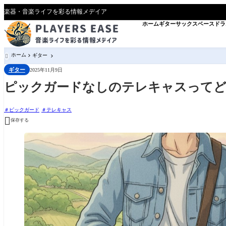
楽器・音楽ライフを彩る情報メデイア
ホーム
ギター
サックス
ベース
ドラ
ホーム
ギター

ギター
2025年11月9日
ピックガードなしのテレキャスって
ピックガード
テレキャス

保存する