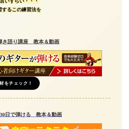
言いずらい・・・
習するこの練習法を
弾き語り講座 教本＆動画
材をチェック！
30日で弾ける 教本＆動画